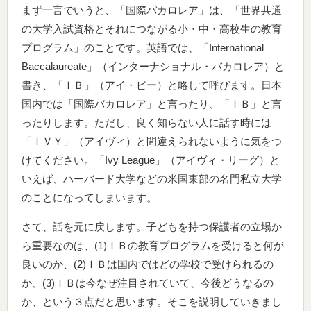
まず一言でいうと、「国際バカロレア」は、「世界共通
の大学入試資格とそれにつながる小・中・高校生の教育
プログラム」のことです。英語では、「International
Baccalaureate」（インターナショナル・バカロレア）と
書き、「ＩＢ」（アイ・ビー）と略して呼びます。日本
国内では「国際バカロレア」と言ったり、「ＩＢ」と言
ったりします。ただし、良く知らない人に話す時には
「ＩＶＹ」（アイヴィ）と間違えられないように気をつ
けてください。「Ivy League」（アイヴィ・リーグ）と
いえば、ハーバード大学などの米国東部の名門私立大学
のことになってしまいます。
さて、話を元に戻します。子どもを持つ保護者の立場か
ら重要なのは、(1)ＩＢの教育プログラムを受けると何が
良いのか、(2)ＩＢは国内ではどの学校で受けられるの
か、(3)ＩＢは今なぜ注目されていて、今後どうなるの
か、という３点だと思います。そこを説明していきまし