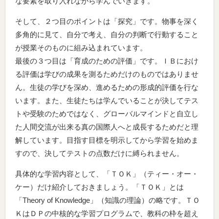
な要素を取り入れながら学んでいきます。
そして、２つ目のポイントは「探究」です。物事を深く
多角的に見て、自分で考え、自分の判断で行動すること
が授業そのものに組み込まれています。
最後の３つ目は「育成のための評価」です。ＩＢにおけ
る評価は学びの成果を測るためだけのものではありませ
ん。生徒の学びを深め、進めるための形成的評価を行な
います。また、生徒たちは学んでいることが決してテス
トや受験のためではなく、グローバルマインドと自立し
た人間交流が出来る真の国際人へと成長するためだと理
解しています。目指す目標を明示してから学習を始めま
すので、決してテストの点数だけに縛られません。
具体的な学習内容として、「ＴＯＫ」（ティー・オー・
ケー）だけ紹介しておきましょう。「ＴＯＫ」とは
「Theory of Knowledge」（知識の理論）の略です。ＴＯ
ＫはＤＰの中核的な学習プログラムで、教科の枠を超え